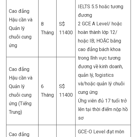
IELTS 5.5 hoăc tương
Cao đẳng
đương
Hậu cần và
2 GCE A Level/ hoặc
8
S$
Quản lý
hoàn thành lớp 12/
Tháng
11400
chuỗi cung
hoặc IB; HOẶC bằng
ứng
cao đẳng bách khoa
trong lĩnh vực tương
đương về kinh doanh,
Cao đẳng
quản lý, ̃logistics
Hậu cần và
và/hoặc quản lý chuỗi
Quản lý
6
S$
cung ứng
chuỗi cung
Tháng
11400
Ứng viên đủ 17 tuổi trở
ứng (Tiếng
lên tại thời điểm nộp hồ
Trung)
sơ
GCE-O Level đạt môn
Cao đẳng