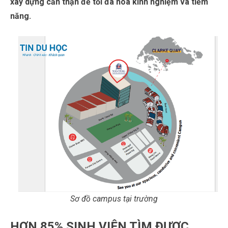
xây dựng cẩn thận để tối đa hóa kinh nghiệm và tiềm
năng.
Sơ đồ campus tại trường
HƠN 85% SINH VIÊN TÌM ĐƯỢC