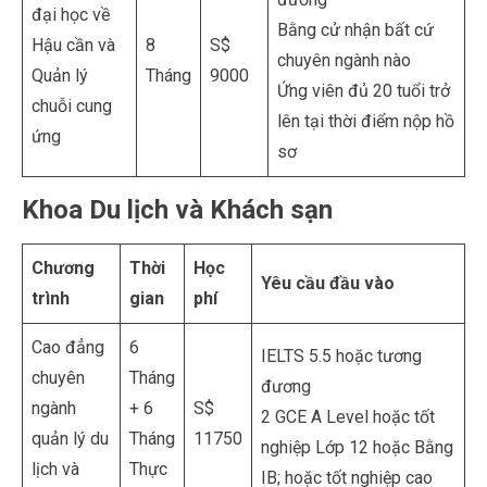
đại học về
Bằng cử nhận bất cứ
Hậu cần và
8
S$
chuyên ngành nào
Quản lý
Tháng
9000
Ứng viên đủ 20 tuổi trở
chuỗi cung
lên tại thời điểm nộp hồ
ứng
sơ
Khoa Du lịch và Khách sạn
Chương
Thời
Học
Yêu cầu đầu vào
trình
gian
phí
Cao đẳng
6
IELTS 5.5 hoặc tương
chuyên
Tháng
đương
ngành
+ 6
S$
2 GCE A Level hoặc tốt
quản lý du
Tháng
11750
nghiệp Lớp 12 hoặc Bằng
lịch và
Thực
IB; hoặc tốt nghiệp cao