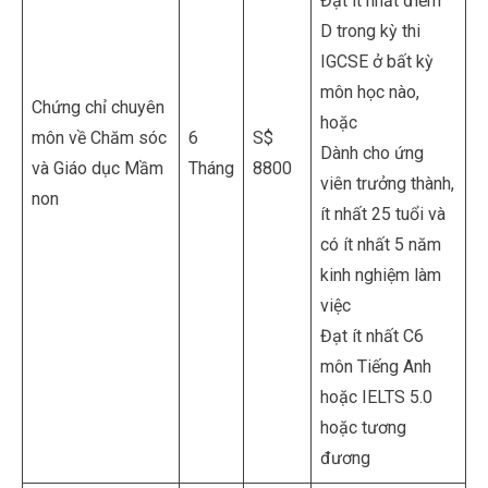
Đạt ít nhất điểm
D trong kỳ thi
IGCSE ở bất kỳ
môn học nào,
Chứng chỉ chuyên
hoặc
môn về Chăm sóc
6
S$
Dành cho ứng
và Giáo dục Mầm
Tháng
8800
viên trưởng thành,
non
ít nhất 25 tuổi và
có ít nhất 5 năm
kinh nghiệm làm
việc
Đạt ít nhất C6
môn Tiếng Anh
hoặc IELTS 5.0
hoặc tương
đương