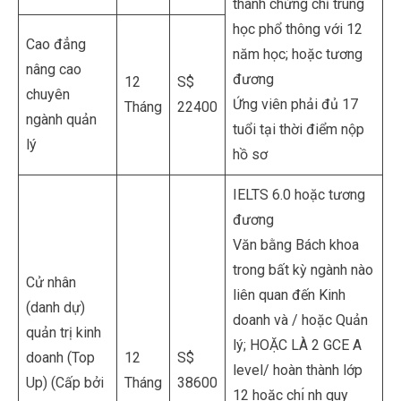
thành chứng chỉ trung
học phổ thông với 12
Cao đẳng
năm học; hoặc tương
nâng cao
đương
12
S$
chuyên
Ứng viên phải đủ 17
Tháng
22400
ngành quản
tuổi tại thời điểm nộp
lý
hồ sơ
IELTS 6.0 hoặc tương
đương
Văn bằng Bách khoa
trong bất kỳ ngành nào
Cử nhân
liên quan đến Kinh
(danh dự)
doanh và / hoặc Quản
quản trị kinh
lý; HOẶC LÀ 2 GCE A
doanh (Top
12
S$
level/ hoàn thành lớp
Up) (Cấp bởi
Tháng
38600
12 hoặc chı́ nh quy