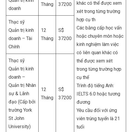
Quản trị kinh
khác có thể được xem
Tháng
37200
doanh
xét trong từng trường
hợp cụ th
Thạc sỹ
Các bằng cấp học vấn
Quản trị kinh
12
S$
hoặc chuyên môn hoặc
doanh – Tài
Tháng
37200
kinh nghiệm làm việc
Chính
có liên quan khác có
Thạc sỹ
thể được xem xét
Quản trị kinh
trong từng trường hợp
doanh –
cụ thể
Quản trị Nhân
Trình độ tiếng Anh:
12
S$
sự & Lãnh
IELTS 6.0 hoặc tương
Tháng
37200
đạo (Cấp bởi
đương
trường York
Yêu cầu đối với ứng
St John
viên trúng tuyển là 21
University)
tuổi