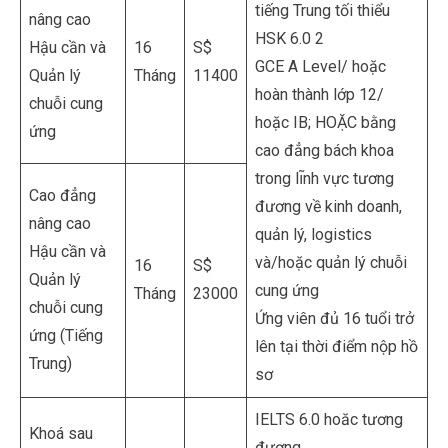
tiếng Trung tối thiểu
nâng cao
HSK 6.0 2
Hậu cần và
16
S$
GCE A Level/ hoặc
Quản lý
Tháng
11400
hoàn thành lớp 12/
chuỗi cung
hoặc IB; HOẶC bằng
ứng
cao đẳng bách khoa
trong lı̃nh vực tương
Cao đẳng
đương về kinh doanh,
nâng cao
quản lý, logistics
Hậu cần và
và/hoặc quản lý chuỗi
16
S$
Quản lý
cung ứng
Tháng
23000
chuỗi cung
Ứng viên đủ 16 tuổi trở
ứng (Tiếng
lên tại thời điểm nộp hồ
Trung)
sơ
IELTS 6.0 hoăc tương
Khoá sau
đương