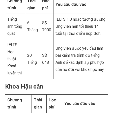
Chương
Thời
Học
Yêu cầu đầu vào
trình
gian
phí
Tiếng
IELTS 1.0 hoặc tương đương
6
S$
anh tổng
Ứng viên nên tối thiểu 14
Tháng
7900
quát
tuổi tại thời điểm nộp đơn.
IELTS
Ứng viên được yêu cầu làm
Học
20
S$
bài kiểm tra trı̀nh độ tiếng
thuật
Tiếng
648
Anh để xác định sự phù hợp
Khoá
của họ đối với khóa học này
luyện thi
Khoa Hậu cần
Chương
Thời
Học
Yêu cầu đầu vào
trình
gian
phí