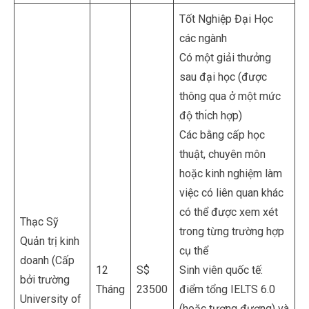
Tốt Nghiệp Đại Học
các ngành
Có một giải thưởng
sau đại học (được
thông qua ở một mức
độ thı́ch hợp)
Các bằng cấp học
thuật, chuyên môn
hoặc kinh nghiệm làm
việc có liên quan khác
có thể được xem xét
Thạc Sỹ
trong từng trường hợp
Quản trị kinh
cụ thể
doanh (Cấp
12
S$
Sinh viên quốc tế:
bởi trường
Tháng
23500
điểm tổng IELTS 6.0
University of
(hoặc tương đương) và