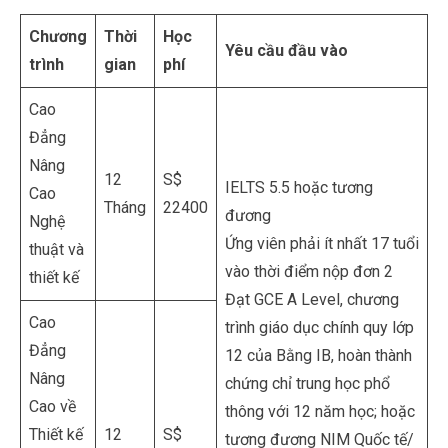
Chương
Thời
Học
Yêu cầu đầu vào
trình
gian
phí
Cao
Đẳng
Nâng
12
S$
IELTS 5.5 hoặc tương
Cao
Tháng
22400
đương
Nghệ
Ứng viên phải ít nhất 17 tuổi
thuật và
vào thời điểm nộp đơn 2
thiết kế
Đạt GCE A Level, chương
Cao
trình giáo dục chính quy lớp
Đẳng
12 của Bằng IB, hoàn thành
Nâng
chứng chỉ trung học phổ
Cao về
thông với 12 năm học; hoặc
Thiết kế
12
S$
tương đương NIM Quốc tế/