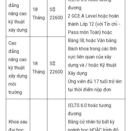
đẳng
đương
18
S$
nâng cao
2 GCE A Level hoặc hoàn
Tháng
22600
kỹ thuật
thành Lớp 12 (với Tı́n chı̉ -
xây dựng
Pass môn Toán) hoặc
Bằng IB; hoặc Văn bằng
Cao
Bách khoa trong các lĩnh
đẳng
vực liên quan của xây
nâng cao
18
S$
dựng và / hoặc Kỹ thuật
kỹ thuật
Tháng
22600
Xây dựng
xây dựng
Ứng viên đủ 17 tuổi trở lên
môi
tại thời điểm nộp đơn
trường
IELTS 6.0 hoăc tương
đương
Khoa sau
Bằng cử nhân từ bất kỳ
đại học
ngành học HOẶC trı̀nh độ