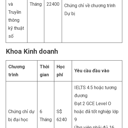
và
Tháng
22400
Chứng chỉ về chương trình
Truyền
Dự bị
thông
kỹ thuật
số
Khoa Kinh doanh
Chương
Thời
Học
Yêu cầu đầu vào
trình
gian
phí
IELTS 4.5 hoặc tương
đương
Đạt 2 GCE Level O
Chứng chỉ dự
6
S$
hoặc đã tốt nghiệp lớp
bị đại học
Tháng
6240
9
Ứng viên phải đủ 16