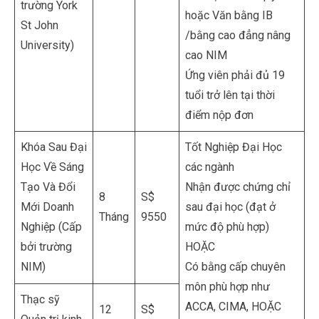
trường York
hoặc Văn bằng IB
St John
/bằng cao đẳng nâng
University)
cao NIM
Ứng viên phải đủ 19
tuổi trở lên tại thời
điểm nộp đơn
Khóa Sau Đại
Tốt Nghiệp Đại Học
Học Về Sáng
các ngành
Tạo Và Đổi
Nhận được chứng chỉ
8
S$
Mới Doanh
sau đại học (đạt ở
Tháng
9550
Nghiệp (Cấp
mức độ phù hợp)
bởi trường
HOẶC
NIM)
Có bằng cấp chuyên
môn phù hợp như
Thạc sỹ
ACCA, CIMA, HOẶC
12
S$