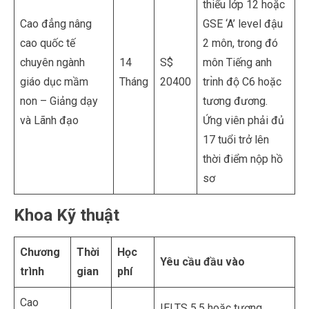
thiểu lớp 12 hoặc
Cao đẳng nâng
GSE ‘A’ level đậu
cao quốc tế
2 môn, trong đó
chuyên ngành
14
S$
môn Tiếng anh
giáo dục mầm
Tháng
20400
trı̀nh độ C6 hoặc
non – Giảng dạy
tương đương.
và Lãnh đạo
Ứng viên phải đủ
17 tuổi trở lên
thời điểm nộp hồ
sơ
Khoa Kỹ thuật
Chương
Thời
Học
Yêu cầu đầu vào
trình
gian
phí
Cao
IELTS 5.5 hoăc tương