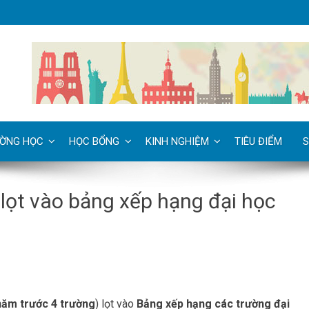
ỜNG HỌC
HỌC BỔNG
KINH NGHIỆM
TIÊU ĐIỂM
S
lọt vào bảng xếp hạng đại học
năm trước 4 trường
) lọt vào
Bảng xếp hạng các trường đại