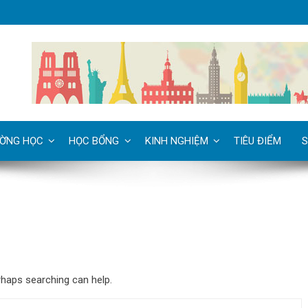
ỜNG HỌC
HỌC BỔNG
KINH NGHIỆM
TIÊU ĐIỂM
S
rhaps searching can help.