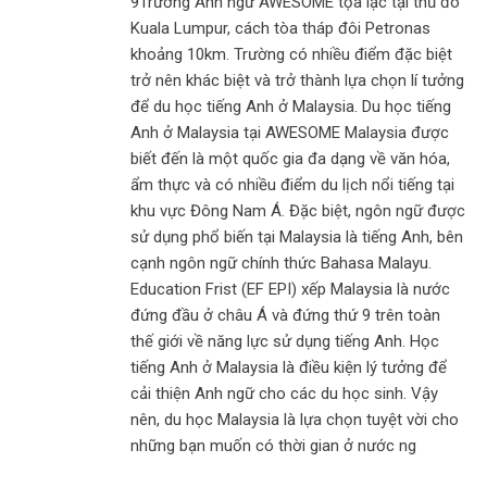
9Trường Anh ngữ AWESOME tọa lạc tại thủ đô
Kuala Lumpur, cách tòa tháp đôi Petronas
khoảng 10km. Trường có nhiều điểm đặc biệt
trở nên khác biệt và trở thành lựa chọn lí tưởng
để du học tiếng Anh ở Malaysia. Du học tiếng
Anh ở Malaysia tại AWESOME Malaysia được
biết đến là một quốc gia đa dạng về văn hóa,
ẩm thực và có nhiều điểm du lịch nổi tiếng tại
khu vực Đông Nam Á. Đặc biệt, ngôn ngữ được
sử dụng phổ biến tại Malaysia là tiếng Anh, bên
cạnh ngôn ngữ chính thức Bahasa Malayu.
Education Frist (EF EPI) xếp Malaysia là nước
đứng đầu ở châu Á và đứng thứ 9 trên toàn
thế giới về năng lực sử dụng tiếng Anh. Học
tiếng Anh ở Malaysia là điều kiện lý tưởng để
cải thiện Anh ngữ cho các du học sinh. Vậy
nên, du học Malaysia là lựa chọn tuyệt vời cho
những bạn muốn có thời gian ở nước ng