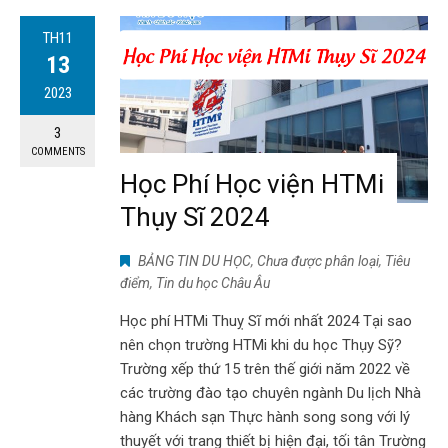
TH11
13
2023
3
COMMENTS
Học Phí Học viện HTMi
Thụy Sĩ 2024
BẢNG TIN DU HỌC
,
Chưa được phân loại
,
Tiêu
điểm
,
Tin du học Châu Âu
Học phí HTMi Thuỵ Sĩ mới nhất 2024 Tại sao
nên chọn trường HTMi khi du học Thụy Sỹ?
Trường xếp thứ 15 trên thế giới năm 2022 về
các trường đào tạo chuyên ngành Du lịch Nhà
hàng Khách sạn Thực hành song song với lý
thuyết với trang thiết bị hiện đại, tối tân Trường