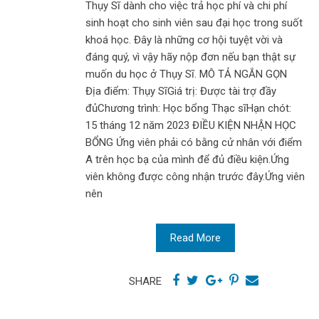
Thụy Sĩ dành cho việc trả học phí và chi phí
sinh hoạt cho sinh viên sau đại học trong suốt
khoá học. Đây là những cơ hội tuyệt vời và
đáng quý, vì vậy hãy nộp đơn nếu bạn thật sự
muốn du học ở Thụy Sĩ. MÔ TẢ NGẮN GỌN
Địa điểm: Thụy SĩGiá trị: Được tài trợ đầy
đủChương trình: Học bổng Thạc sĩHạn chót:
15 tháng 12 năm 2023 ĐIỀU KIỆN NHẬN HỌC
BỔNG Ứng viên phải có bằng cử nhân với điểm
A trên học bạ của mình để đủ điều kiện.Ứng
viên không được công nhận trước đây.Ứng viên
nên
Read More
SHARE