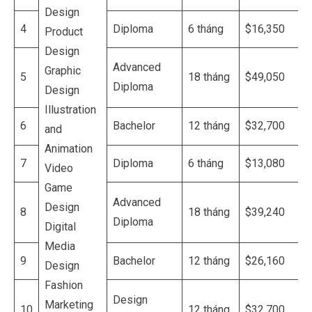
4
Diploma
6 tháng
$16,350
Product
Design
Advanced
Graphic
5
18 tháng
$49,050
Diploma
Design
Illustration
6
Bachelor
12 tháng
$32,700
and
Animation
7
Diploma
6 tháng
$13,080
Video
Game
Advanced
Design
8
18 tháng
$39,240
Diploma
Digital
Media
9
Bachelor
12 tháng
$26,160
Design
Fashion
Design
Marketing
10
12 tháng
$32,700
Management
Master