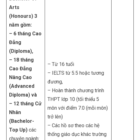
Arts
(Honours) 3
năm gồm:
– 6 tháng Cao
Đẳng
(Diploma),
– 18 tháng
– Từ 16 tuổi
Cao Đẳng
– IELTS từ 5.5 hoặc tương
Nâng Cao
đương,
(Advanced
– Hoàn thành chương trình
Diploma) và
THPT lớp 10 (tối thiểu 5
– 12 tháng Cử
môn với điểm 7.0 (mỗi môn)
Nhân
trở lên)
(Bachelor-
– Các hồ sơ theo các hệ
Top Up)
các
thống giáo dục khác trường
chuyên ngành: