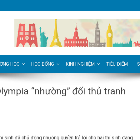
ỜNG HỌC
HỌC BỔNG
KINH NGHIỆM
TIÊU ĐIỂM
S
Olympia “nhường” đối thủ tranh
hí sinh đã chủ động nhường quyền trả lời cho hai thí sinh đang