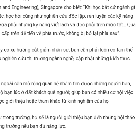
ch and Engineering), Singapore cho biết: “Khi học bất cứ ngành gì
c, học hỏi cũng như nghiên cứu độc lập, rèn luyện các kỹ năng
vừa phải nhưng kỹ năng viết lách và đọc phải trên mức tốt… Quá
cấp trên để tiến về phía trước, không bị bỏ lại phía sau”.
g ty có xu hướng cắt giảm nhân sự, bạn cần phải luôn có tâm thế
u nghiên cứu thị trường ngành nghề, cập nhật những kiến thức,
 ngoài cần mở rộng quan hệ nhằm tìm được những người bạn,
ộ bạn lúc ở đất khách quê người; giúp bạn có nhiều cơ hội việc
ợc giới thiệu hoặc tham khảo từ kinh nghiệm của họ.
 trong trường, họ sẽ là người giới thiệu bạn đến những hội thảo
ong trường nếu bạn đủ năng lực.