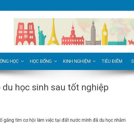
ỜNG HỌC
HỌC BỔNG
KINH NGHIỆM
TIÊU ĐIỂM
S
 du học sinh sau tốt nghiệp
cố gắng tìm cơ hội làm việc tại đất nước mình đã du học nhằm