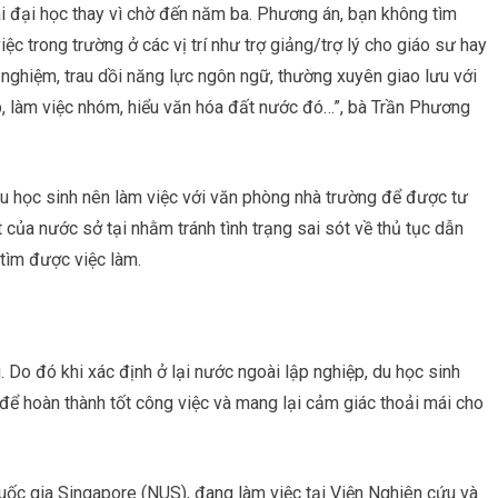
 đại học thay vì chờ đến năm ba. Phương án, bạn không tìm
ệc trong trường ở các vị trí như trợ giảng/trợ lý cho giáo sư hay
h nghiệm, trau dồi năng lực ngôn ngữ, thường xuyên giao lưu với
, làm việc nhóm, hiểu văn hóa đất nước đó…”, bà Trần Phương
u học sinh nên làm việc với văn phòng nhà trường để được tư
t của nước sở tại nhằm tránh tình trạng sai sót về thủ tục dẫn
tìm được việc làm.
 Do đó khi xác định ở lại nước ngoài lập nghiệp, du học sinh
 để hoàn thành tốt công việc và mang lại cảm giác thoải mái cho
uốc gia Singapore (NUS), đang làm việc tại Viện Nghiên cứu và