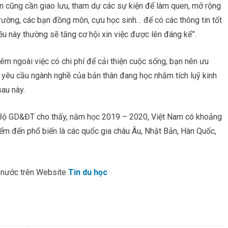
n cũng cần giao lưu, tham dự các sự kiện để làm quen, mở rộng
trường, các bạn đồng môn, cựu học sinh… để có các thông tin tốt
iều này thường sẽ tăng cơ hội xin việc được lên đáng kể”.
hêm ngoài việc có chi phí để cải thiện cuộc sống, bạn nên ưu
i yêu cầu ngành nghề của bản thân đang học nhằm tích luỹ kinh
sau này.
 Bộ GD&ĐT cho thấy, năm học 2019 – 2020, Việt Nam có khoảng
ểm đến phổ biến là các quốc gia châu Âu, Nhật Bản, Hàn Quốc,
c nước trên Website
Tin du học