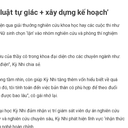
luật tự giác + xây dựng kế hoạch’
iện qua giải thưởng nghiên cứu khoa học hay các cuộc thi như
Nữ sinh chọn ‘lặn’ vào nhóm nghiên cứu và phòng thí nghiệm
cứu của thầy cô trong khoa đại diện cho các chuyên ngành như:
điện”, Kỳ Nhi chia sẻ.
ộng tầm nhìn, còn giúp Kỳ Nhi tăng thêm vốn hiểu biết về quá
 đó, tôi tính toán đến việc bản thân có phù hợp để theo đuổi
được bao lâu”, cô gái nhớ lại.
i học Kỳ Nhi đảm nhận vị trí giám sát viên dự án nghiên cứu
y và nghiên cứu chuyên sâu, Kỳ Nhi phát hiện lĩnh vực ‘nhận thức
 nghệ hoàn chỉnh.