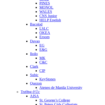
PINES
MONOL
WALES
CNS Junior
HELP English
Bacolod
LSLC
OKEA
Eroom
Davao
EG
E&G
Iloilo
MK
C&C
Clark
CIP
Subic
KeyStones
Quezon
Ateneo de Manila University
Trường ở Úc
AISA
St. George’s College
St. Peters Girls Collegiate