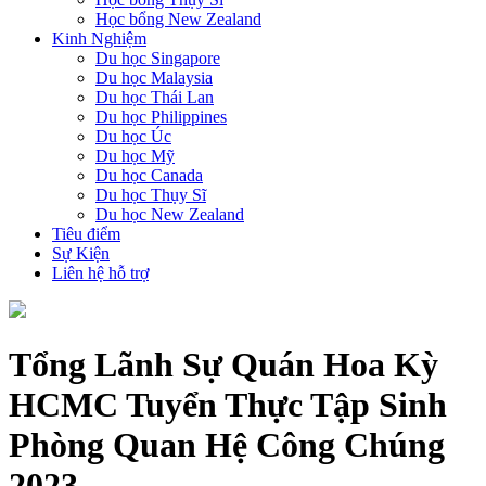
Học bổng New Zealand
Kinh Nghiệm
Du học Singapore
Du học Malaysia
Du học Thái Lan
Du học Philippines
Du học Úc
Du học Mỹ
Du học Canada
Du học Thụy Sĩ
Du học New Zealand
Tiêu điểm
Sự Kiện
Liên hệ hỗ trợ
Tổng Lãnh Sự Quán Hoa Kỳ
HCMC Tuyển Thực Tập Sinh
Phòng Quan Hệ Công Chúng
2023