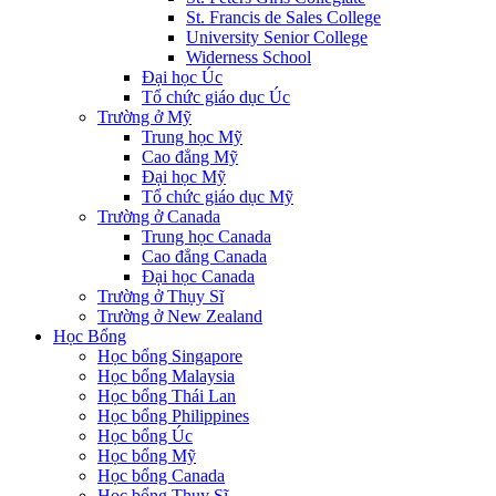
St. Francis de Sales College
University Senior College
Widerness School
Đại học Úc
Tổ chức giáo dục Úc
Trường ở Mỹ
Trung học Mỹ
Cao đẳng Mỹ
Đại học Mỹ
Tổ chức giáo dục Mỹ
Trường ở Canada
Trung học Canada
Cao đẳng Canada
Đại học Canada
Trường ở Thụy Sĩ
Trường ở New Zealand
Học Bổng
Học bổng Singapore
Học bổng Malaysia
Học bổng Thái Lan
Học bổng Philippines
Học bổng Úc
Học bổng Mỹ
Học bổng Canada
Học bổng Thụy Sĩ