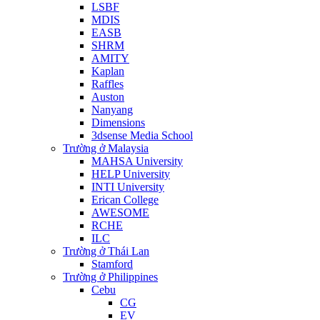
LSBF
MDIS
EASB
SHRM
AMITY
Kaplan
Raffles
Auston
Nanyang
Dimensions
3dsense Media School
Trường ở Malaysia
MAHSA University
HELP University
INTI University
Erican College
AWESOME
RCHE
ILC
Trường ở Thái Lan
Stamford
Trường ở Philippines
Cebu
CG
EV