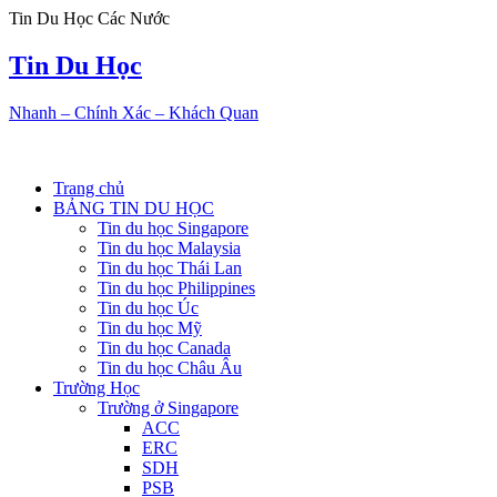
Tin Du Học Các Nước
Tin Du Học
Nhanh – Chính Xác – Khách Quan
Trang chủ
BẢNG TIN DU HỌC
Tin du học Singapore
Tin du học Malaysia
Tin du học Thái Lan
Tin du học Philippines
Tin du học Úc
Tin du học Mỹ
Tin du học Canada
Tin du học Châu Âu
Trường Học
Trường ở Singapore
ACC
ERC
SDH
PSB