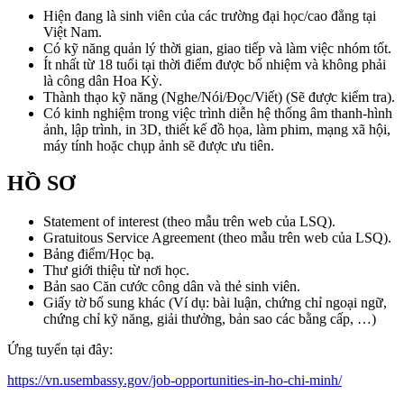
Hiện đang là sinh viên của các trường đại học/cao đẳng tại
Việt Nam.
Có kỹ năng quản lý thời gian, giao tiếp và làm việc nhóm tốt.
Ít nhất từ 18 tuổi tại thời điểm được bổ nhiệm và không phải
là công dân Hoa Kỳ.
Thành thạo kỹ năng (Nghe/Nói/Đọc/Viết) (Sẽ được kiểm tra).
Có kinh nghiệm trong việc trình diễn hệ thống âm thanh-hình
ảnh, lập trình, in 3D, thiết kế đồ họa, làm phim, mạng xã hội,
máy tính hoặc chụp ảnh sẽ được ưu tiên.
HỒ SƠ
Statement of interest (theo mẫu trên web của LSQ).
Gratuitous Service Agreement (theo mẫu trên web của LSQ).
Bảng điểm/Học bạ.
Thư giới thiệu từ nơi học.
Bản sao Căn cước công dân và thẻ sinh viên.
Giấy tờ bổ sung khác (Ví dụ: bài luận, chứng chỉ ngoại ngữ,
chứng chỉ kỹ năng, giải thưởng, bản sao các bằng cấp, …)
Ứng tuyển tại đây:
https://vn.usembassy.gov/job-opportunities-in-ho-chi-minh/