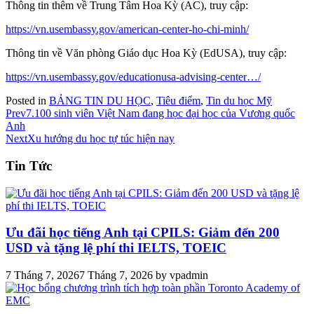
Thông tin thêm về Trung Tâm Hoa Kỳ (AC), truy cập:
https://vn.usembassy.gov/american-center-ho-chi-minh/
Thông tin về Văn phòng Giáo dục Hoa Kỳ (EdUSA), truy cập:
https://vn.usembassy.gov/educationusa-advising-center…/
Posted in
BẢNG TIN DU HỌC
,
Tiêu điểm
,
Tin du học Mỹ
Prev
7.100 sinh viên Việt Nam đang học đại học của Vương quốc
Anh
Next
Xu hướng du học tự túc hiện nay
Tin Tức
Ưu đãi học tiếng Anh tại CPILS: Giảm đến 200
USD và tặng lệ phí thi IELTS, TOEIC
7 Tháng 7, 2026
7 Tháng 7, 2026
by
vpadmin