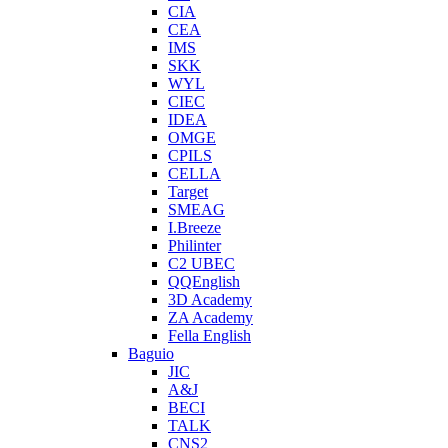
CIA
CEA
IMS
SKK
WYL
CIEC
IDEA
OMGE
CPILS
CELLA
Target
SMEAG
I.Breeze
Philinter
C2 UBEC
QQEnglish
3D Academy
ZA Academy
Fella English
Baguio
JIC
A&J
BECI
TALK
CNS2