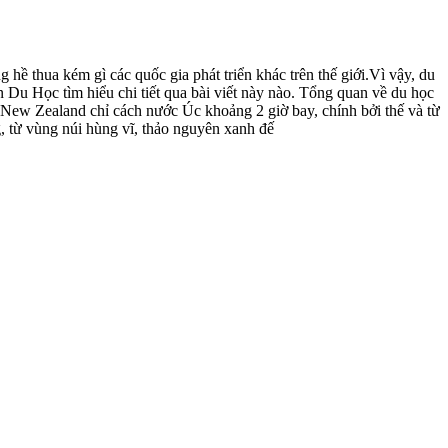
 hề thua kém gì các quốc gia phát triển khác trên thế giới.Vì vậy, du
Du Học tìm hiểu chi tiết qua bài viết này nào. Tổng quan về du học
w Zealand chỉ cách nước Úc khoảng 2 giờ bay, chính bởi thế và từ
g, từ vùng núi hùng vĩ, thảo nguyên xanh đế