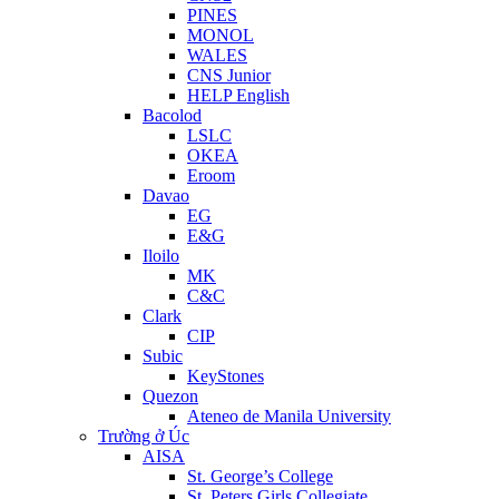
PINES
MONOL
WALES
CNS Junior
HELP English
Bacolod
LSLC
OKEA
Eroom
Davao
EG
E&G
Iloilo
MK
C&C
Clark
CIP
Subic
KeyStones
Quezon
Ateneo de Manila University
Trường ở Úc
AISA
St. George’s College
St. Peters Girls Collegiate