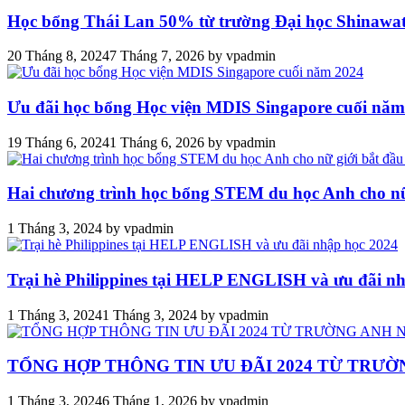
Học bổng Thái Lan 50% từ trường Đại học Shinawa
20 Tháng 8, 2024
7 Tháng 7, 2026
by
vpadmin
Ưu đãi học bổng Học viện MDIS Singapore cuối năm
19 Tháng 6, 2024
1 Tháng 6, 2026
by
vpadmin
Hai chương trình học bổng STEM du học Anh cho nữ
1 Tháng 3, 2024
by
vpadmin
Trại hè Philippines tại HELP ENGLISH và ưu đãi n
1 Tháng 3, 2024
1 Tháng 3, 2024
by
vpadmin
TỔNG HỢP THÔNG TIN ƯU ĐÃI 2024 TỪ TRƯỜ
1 Tháng 3, 2024
6 Tháng 1, 2026
by
vpadmin