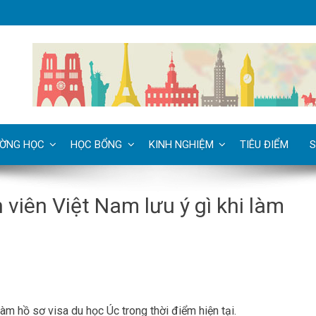
ỜNG HỌC
HỌC BỔNG
KINH NGHIỆM
TIÊU ĐIỂM
S
nh viên Việt Nam lưu ý gì khi làm
làm hồ sơ visa du học Úc trong thời điểm hiện tại.