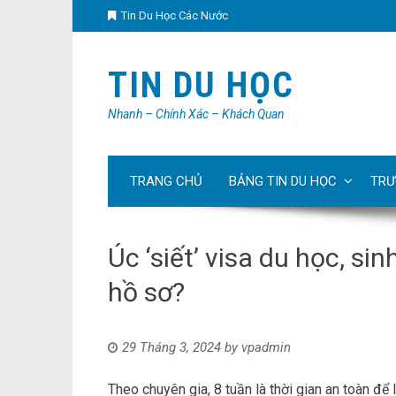
Tin Du Học Các Nước
TIN DU HỌC
Nhanh – Chính Xác – Khách Quan
TRANG CHỦ
BẢNG TIN DU HỌC
TRƯ
Úc ‘siết’ visa du học, si
hồ sơ?
29 Tháng 3, 2024
by
vpadmin
Theo chuyên gia, 8 tuần là thời gian an toàn để 