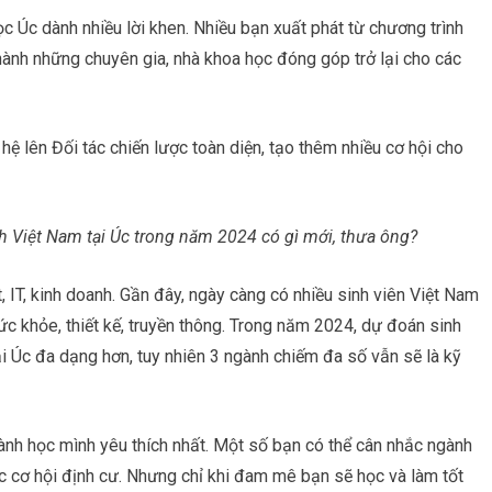
c Úc dành nhiều lời khen. Nhiều bạn xuất phát từ chương trình
 thành những chuyên gia, nhà khoa học đóng góp trở lại cho các
ệ lên Đối tác chiến lược toàn diện, tạo thêm nhiều cơ hội cho
 Việt Nam tại Úc trong năm 2024 có gì mới, thưa ông?
, IT, kinh doanh. Gần đây, ngày càng có nhiều sinh viên Việt Nam
c khỏe, thiết kế, truyền thông. Trong năm 2024, dự đoán sinh
ại Úc đa dạng hơn, tuy nhiên 3 ngành chiếm đa số vẫn sẽ là kỹ
ành học mình yêu thích nhất. Một số bạn có thể cân nhắc ngành
c cơ hội định cư. Nhưng chỉ khi đam mê bạn sẽ học và làm tốt