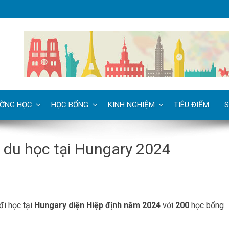
ỜNG HỌC
HỌC BỔNG
KINH NGHIỆM
TIÊU ĐIỂM
S
 du học tại Hungary 2024
đi học tại
Hungary diện Hiệp định năm 2024
với
200
học bổng