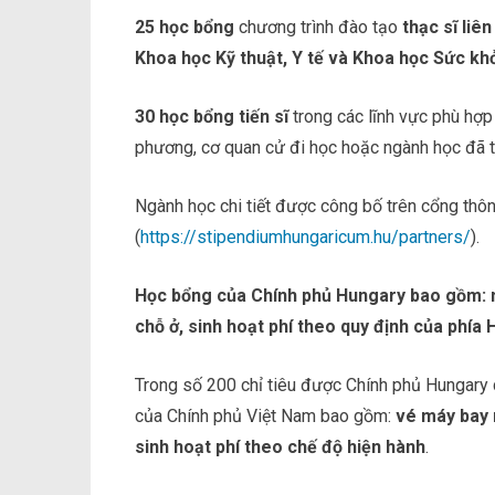
25 học bổng
chương trình đào tạo
thạc sĩ liê
Khoa học Kỹ thuật, Y tế và Khoa học Sức kh
30 học bổng tiến sĩ
trong các lĩnh vực phù hợp
phương, cơ quan cử đi học hoặc ngành học đã tố
Ngành học chi tiết được công bố trên cổng thô
(
https://stipendiumhungaricum.hu/partners/
).
Học bổng của Chính phủ Hungary bao gồm: mi
chỗ ở, sinh hoạt phí theo quy định của phía 
Trong số 200 chỉ tiêu được Chính phủ Hungary 
của Chính phủ Việt Nam bao gồm:
vé máy bay m
sinh hoạt phí theo chế độ hiện hành
.